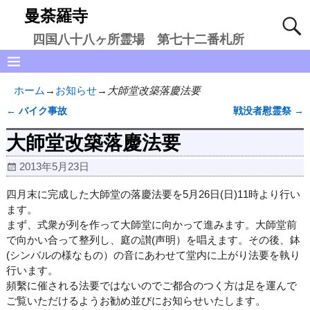
曼荼羅寺
四国八十八ヶ所霊場 第七十二番札所
ホーム
→
お知らせ
→
大師堂改築落慶法要
←
バイク事故
戦没者慰霊祭
→
投稿ナビゲーション
大師堂改築落慶法要
2013年5月23日
四月末に完成した大師堂の落慶法要を5月26日(日)11時より行い
ます。
まず、式衆が列を作って大師堂に向かって進みます。大師堂前
で向かい合って整列し、庭の讃(声明）を唱えます。その後、鉢
(シンバルの様なもの）の音にあわせて堂内に上がり法要を執り
行います。
頻繫に催される法要ではないのでご都合のつく方は足を運んで
ご覧いただけるようお勧め並びにお知らせいたします。