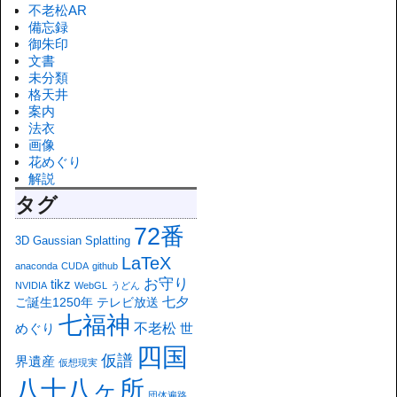
不老松AR
備忘録
御朱印
文書
未分類
格天井
案内
法衣
画像
花めぐり
解説
タグ
72番
3D Gaussian Splatting
LaTeX
anaconda
CUDA
github
お守り
tikz
NVIDIA
WebGL
うどん
七夕
ご誕生1250年
テレビ放送
七福神
不老松
めぐり
世
四国
仮譜
界遺産
仮想現実
八十八ヶ所
団体遍路