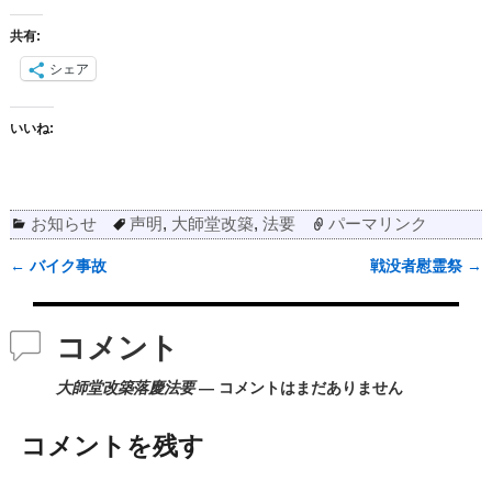
共有:
シェア
いいね:
お知らせ
声明
,
大師堂改築
,
法要
パーマリンク
←
バイク事故
戦没者慰霊祭
→
投稿ナビゲーション
コメント
大師堂改築落慶法要
— コメントはまだありません
コメントを残す