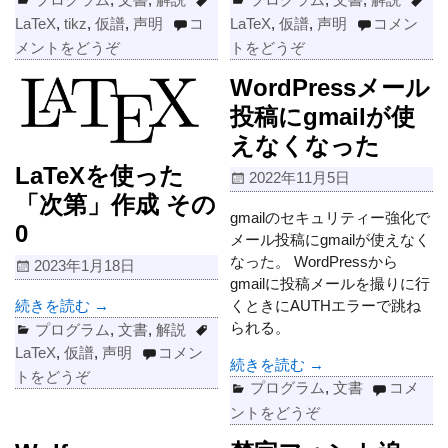
LaTeX
,
tikz
,
仮譜
,
声明
コ
LaTeX
,
仮譜
,
声明
コメン
メントをどうぞ
トをどうぞ
WordPressメール
投稿にgmailが使
えなくなった
LaTeXを使った
2022年11月5日
「次第」作成 その
gmailのセキュリティー強化で
0
メール投稿にgmailが使えなく
なった。 WordPressから
2023年1月18日
gmailに投稿メールを撮りに行
くときにAUTHエラーで跳ね
続きを読む →
られる。
プログラム
,
文書
,
解説
LaTeX
,
仮譜
,
声明
コメン
続きを読む →
トをどうぞ
プログラム
,
文書
コメ
ントをどうぞ