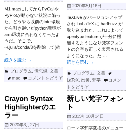
2020年5月16日
M1 macにしてからPyCallや
PyPlotが動かない状況に陥っ
TeXLive がバージョンアップ
た。どうやら以前のIntel環境
され luaLaTeX に harfbuzz が
から引き継いだpython環境が
取り込まれた。これによって
arm環境に合わなくなったよ
opentype feature が十分に機
うだ。そこで、
能するようになり梵字フォン
~/.julia/conda/3を削除して(@
トの合字も正しく表示される
…
ようになった。た
…
続きを読む →
続きを読む →
プログラム
,
備忘録
,
文書
プログラム
,
文書
mac
コメントをどうぞ
LaTeX
,
悉曇
,
梵字
コメン
トをどうぞ
Crayon Syntax
新しい梵字フォン
Highlighterのエ
ト
ラー
2019年10月14日
2020年3月27日
ローマ字梵字変換のメニュー