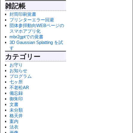
雑記帳
封筒印刷覚書
プリンターエラー回避
団体参拝動向WEBページの
スマホアプリ化
mbr2gptでの覚書
3D Gaussian Splatting を試
す
カテゴリー
お守り
お知らせ
プログラム
七ヶ所
不老松AR
備忘録
御朱印
文書
未分類
格天井
案内
法衣
画像