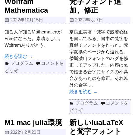
Wolfram
梵字フォント追
Mathematica
加、修正
2022年10月15日
2022年8月7日
知る人ぞ知るMathematicaが
奈良正美著「梵字で般若心経
Freeになった。素晴らしい。
を書いてみる」書中の梵字を
Wolframありがとう。
真似てフォントを作った。梵
字変換のページから辿れる。
続きを読む →
倭斯濃山フォントのバグを修
プログラム
コメントを
正してアップした。内容はra
どうぞ
で始まる合字にサイズの不具
合があったのを修正。それ以
外の合字
…
続きを読む →
プログラム
コメントを
どうぞ
M1 mac julia環境
新しいluaLaTeX
と梵字フォント
2022年2月20日