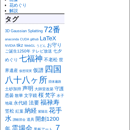
花めぐり
解説
タグ
72番
3D Gaussian Splatting
LaTeX
anaconda
CUDA
github
お守り
tikz
NVIDIA
WebGL
うどん
七夕
ご誕生1250年
テレビ放送
七福神
不老松
めぐり
世
四国
仮譜
界遺産
仮想現実
八十八ヶ所
団体遍路
声明
守護
土砂加持
大師堂改築
桜
梵字
悉曇
文字鏡
散華
水子
福禄寿
法要
永代経
地蔵
花手
納経
笠松
紅葉
紫陽花
水
開創1200
道具
讃岐部会
７
霊場会
年
黒板アート