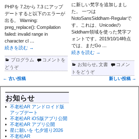
に新しい梵字を追加しまし
PHPを 7.2から 7.3 にアップ
た。 一つは
デートすると以下のエラーが
NotoSansSiddham-Regularで
出る。 Warning:
す。これは、Unicodeの
preg_replace(): Compilation
Siddham領域を使った梵字フ
failed: invalid range in
ォントです。2019/10/14時点
character cl
…
では、まだGo
…
続きを読む →
続きを読む →
プログラム
コメントを
お知らせ
,
文書
コメン
どうぞ
トをどうぞ
←
古い投稿
新しい投稿
→
投稿ナビゲーション
お知らせ
不老松AR アンドロイド版
アップデート
不老松AR iOS版アプリ公開
不老松AR アプリ公開
星に願いを 七夕巡り2026
不老松AR