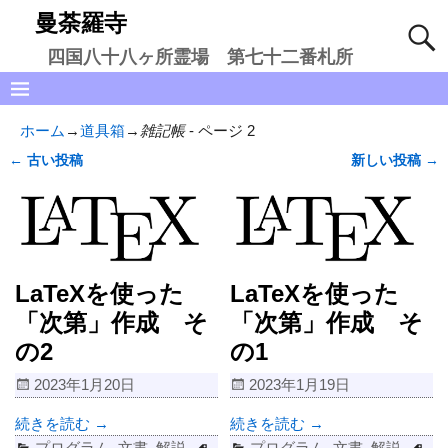
曼荼羅寺
四国八十八ヶ所霊場 第七十二番札所
ホーム
→
道具箱
→
雑記帳
- ページ 2
←
古い投稿
新しい投稿
→
投稿ナビゲーション
LaTeXを使った
LaTeXを使った
「次第」作成 そ
「次第」作成 そ
の2
の1
2023年1月20日
2023年1月19日
続きを読む →
続きを読む →
プログラム
,
文書
,
解説
プログラム
,
文書
,
解説