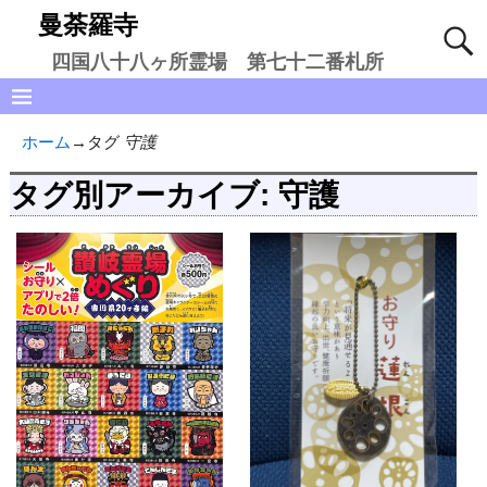
曼荼羅寺
四国八十八ヶ所霊場 第七十二番札所
ホーム
→タグ
守護
タグ別アーカイブ:
守護