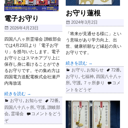
お守り蓮根
電子お守り
2024年3月2日
2026年4月23日
「将来が見通せる様に」とい
四国八八ヶ所霊場会 讃岐部会
う意味があり学力向上、出
では4月23日より「電子お守
世、健康祈願など縁起の良い
り」を授与いたします。電子
お守りです。
お守りとはスマホアプリ上に
続きを読む →
保存し身に着けることができ
お守り
,
お知らせ
72番
,
るお守りです。その集め方は
お守り
,
七福神
,
四国八十八ヶ
四国電力送配電株式会社瀬戸
所
,
守護
,
７ヶ所参り
コメ
内海放送
ントをどうぞ
続きを読む →
お守り
,
お知らせ
72番
,
四国八十八ヶ所
,
守護
,
讃岐部
会
,
霊場会
コメントをどう
ぞ