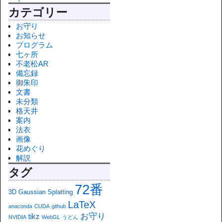
カテゴリー
お守り
お知らせ
プログラム
七ヶ所
不老松AR
備忘録
御朱印
文書
未分類
格天井
案内
法衣
画像
花めぐり
解説
タグ
72番
3D Gaussian Splatting
LaTeX
anaconda
CUDA
github
お守り
tikz
NVIDIA
WebGL
うどん