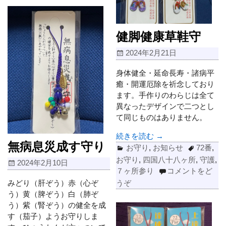
健脚健康草鞋守
2024年2月21日
身体健全・延命長寿・諸病平
癒・開運厄除を祈念しており
ます。手作りのわらじは全て
異なったデザインで二つとし
て同じものはありません。
続きを読む →
無病息災成す守り
お守り
,
お知らせ
72番
,
お守り
,
四国八十八ヶ所
,
守護
,
2024年2月10日
７ヶ所参り
コメントをど
みどり（肝ぞう）赤（心ぞ
うぞ
う）黄（脾ぞう）白（肺ぞ
う）紫（腎ぞう）の健全を成
す（茄子）ようお守りしま