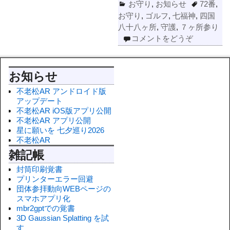
お守り
,
お知らせ
72番
,
お守り
,
ゴルフ
,
七福神
,
四国
八十八ヶ所
,
守護
,
７ヶ所参り
コメントをどうぞ
お知らせ
不老松AR アンドロイド版
アップデート
不老松AR iOS版アプリ公開
不老松AR アプリ公開
星に願いを 七夕巡り2026
不老松AR
雑記帳
封筒印刷覚書
プリンターエラー回避
団体参拝動向WEBページの
スマホアプリ化
mbr2gptでの覚書
3D Gaussian Splatting を試
す