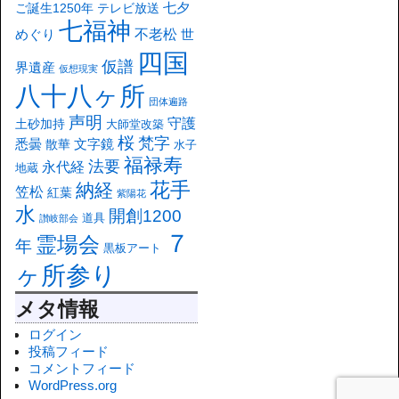
七夕
ご誕生1250年
テレビ放送
七福神
不老松
めぐり
世
四国
仮譜
界遺産
仮想現実
八十八ヶ所
団体遍路
声明
守護
土砂加持
大師堂改築
桜
梵字
悉曇
文字鏡
散華
水子
福禄寿
法要
永代経
地蔵
花手
納経
笠松
紅葉
紫陽花
水
開創1200
道具
讃岐部会
７
霊場会
年
黒板アート
ヶ所参り
メタ情報
ログイン
投稿フィード
コメントフィード
WordPress.org