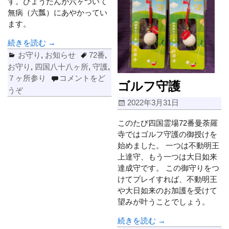
す。ひょうたんが六ヶついて
無病（六瓢）にあやかってい
ます。
続きを読む →
お守り
,
お知らせ
72番
,
お守り
,
四国八十八ヶ所
,
守護
,
７ヶ所参り
コメントをど
ゴルフ守護
うぞ
2022年3月31日
このたび四国霊場72番曼荼羅
寺ではゴルフ守護の御授けを
始めました。 一つは不動明王
上達守、もう一つは大日如来
達成守です。 この御守りをつ
けてプレイすれば、不動明王
や大日如来のお加護を受けて
望みが叶うことでしょう。
続きを読む →