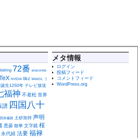
メタ情報
ログイン
72番
atting
anaconda
投稿フィード
TeX
コメントフィード
tikz
NVIDIA
WebGL
う
WordPress.org
誕生1250年
テレビ放送
七福神
不老松
世界
四国八十
仮譜
声明
土砂加持
団体遍路
桜
護
悉曇
文字鏡
散華
福禄
法要
永代経