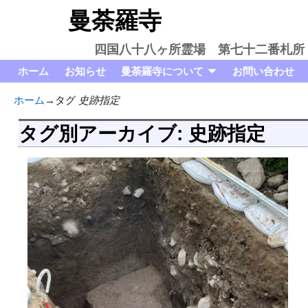
曼荼羅寺
四国八十八ヶ所霊場 第七十二番札所
ホーム
お知らせ
曼荼羅寺について
お問い合わせ
ホーム
→タグ
史跡指定
タグ別アーカイブ:
史跡指定