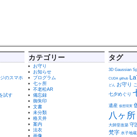
カテゴリー
タグ
お守り
3D Gaussian Spl
お知らせ
La
ージのスマホ
プログラム
CUDA
github
七ヶ所
お守り
ご
どん
不老松AR
七夕めぐり
ng を試す
備忘録
御朱印
遺産
文書
仮想現実
未分類
八ヶ所
格天井
案内
守
大師堂改築
法衣
梵字
水子地蔵
画像