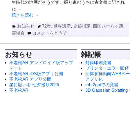
生時代の地層だそうです。掘り進むうちに古文書に記され
た
…
続きを読む →
お知らせ
72番
,
世界遺産
,
史跡指定
,
四国八十八ヶ所
,
霊場会
コメントをどうぞ
お知らせ
雑記帳
不老松AR アンドロイド版アップ
封筒印刷覚書
デート
プリンターエラー回避
不老松AR iOS版アプリ公開
団体参拝動向WEBペ
不老松AR アプリ公開
アプリ化
星に願いを 七夕巡り2026
mbr2gptでの覚書
不老松AR
3D Gaussian Splatti