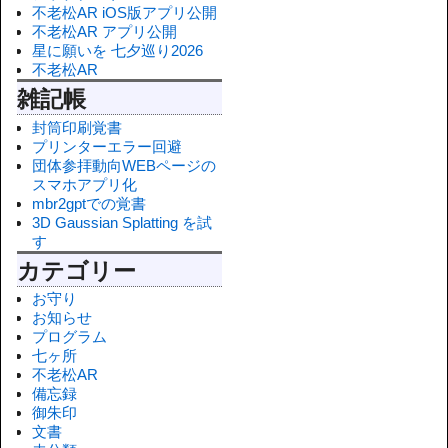
不老松AR iOS版アプリ公開
不老松AR アプリ公開
星に願いを 七夕巡り2026
不老松AR
雑記帳
封筒印刷覚書
プリンターエラー回避
団体参拝動向WEBページの
スマホアプリ化
mbr2gptでの覚書
3D Gaussian Splatting を試
す
カテゴリー
お守り
お知らせ
プログラム
七ヶ所
不老松AR
備忘録
御朱印
文書