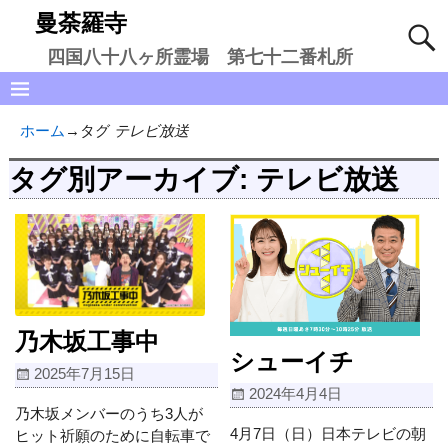
曼荼羅寺
四国八十八ヶ所霊場 第七十二番札所
ホーム
→タグ
テレビ放送
タグ別アーカイブ:
テレビ放送
乃木坂工事中
シューイチ
2025年7月15日
2024年4月4日
乃木坂メンバーのうち3人が
4月7日（日）日本テレビの朝
ヒット祈願のために自転車で