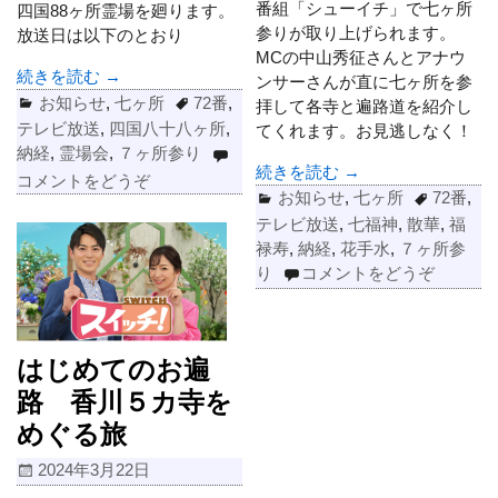
番組「シューイチ」で七ヶ所
四国88ヶ所霊場を廻ります。
参りが取り上げられます。
放送日は以下のとおり
MCの中山秀征さんとアナウ
続きを読む →
ンサーさんが直に七ヶ所を参
お知らせ
,
七ヶ所
72番
,
拝して各寺と遍路道を紹介し
テレビ放送
,
四国八十八ヶ所
,
てくれます。お見逃しなく！
納経
,
霊場会
,
７ヶ所参り
続きを読む →
コメントをどうぞ
お知らせ
,
七ヶ所
72番
,
テレビ放送
,
七福神
,
散華
,
福
禄寿
,
納経
,
花手水
,
７ヶ所参
り
コメントをどうぞ
はじめてのお遍
路 香川５カ寺を
めぐる旅
2024年3月22日