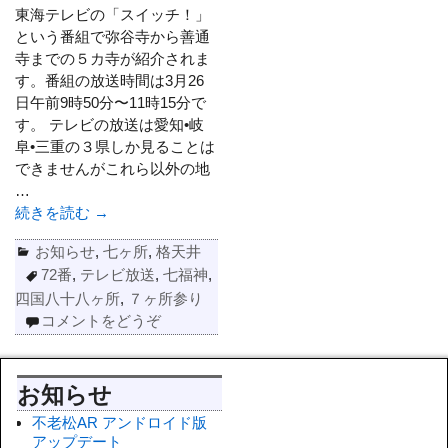
東海テレビの「スイッチ！」
という番組で弥谷寺から善通
寺までの５カ寺が紹介されま
す。番組の放送時間は3月26
日午前9時50分〜11時15分で
す。 テレビの放送は愛知•岐
阜•三重の３県しか見ることは
できませんがこれら以外の地
…
続きを読む →
お知らせ
,
七ヶ所
,
格天井
72番
,
テレビ放送
,
七福神
,
四国八十八ヶ所
,
７ヶ所参り
コメントをどうぞ
お知らせ
不老松AR アンドロイド版
アップデート