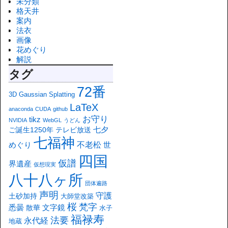
未分類
格天井
案内
法衣
画像
花めぐり
解説
タグ
72番
3D Gaussian Splatting
LaTeX
anaconda
CUDA
github
お守り
tikz
NVIDIA
WebGL
うどん
七夕
ご誕生1250年
テレビ放送
七福神
不老松
めぐり
世
四国
仮譜
界遺産
仮想現実
八十八ヶ所
団体遍路
声明
守護
土砂加持
大師堂改築
桜
梵字
悉曇
文字鏡
散華
水子
福禄寿
法要
永代経
地蔵